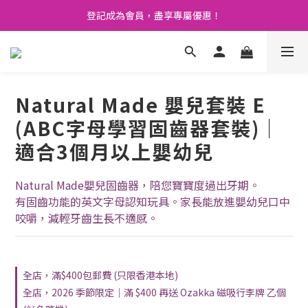
登記成為會員，盡享專屬優惠！
🚛 購物滿 $400 免運費🤩
💬 開心 share 產品既評價 即賺 $3 購物金！💰
🚛 購物滿 $400 免運費🤩
Natural Made 嬰兒套裝 E
(ABC字母學習固齒器套裝)｜
適合3個月以上嬰幼兒
Natural Made嬰兒固齒器，陪您寶寶度過出牙期。
有固齒功能的英文字母認知玩具。家長能放進嬰幼兒口中
咬嚼，減輕牙齒生長不適感。
全店，滿$400包郵費 (只限香港本地)
全店，2026 季節限定｜滿 $400 再送 Ozakka 磁吸行李牌 乙個