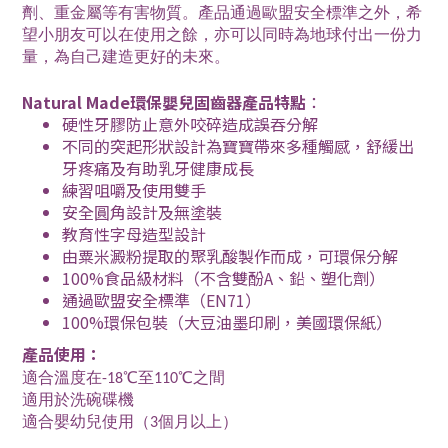
劑、重金屬等有害物質。產品通過歐盟安全標準之外，希
望小朋友可以在使用之餘，亦可以同時為地球付出一份力
量，為自己建造更好的未來。
Natural Made環保嬰兒固齒器產品特點
：
硬性牙膠防止意外咬碎造成誤吞分解
不同的突起形狀設計為寶寶帶來多種觸感，舒緩出
牙疼痛及有助乳牙健康成長
練習咀嚼及使用雙手
安全圓角設計及無塗裝
教育性字母造型設計
由粟米澱粉提取的聚乳酸製作而成，可環保分解
100%食品級材料（不含雙酚A、鉛、塑化劑）
通過歐盟安全標準（EN71）
100%環保包裝（大豆油墨印刷，美國環保紙）
產品使用：
適合溫度在-18℃至110℃之間
適用於洗碗碟機
適合嬰幼兒使用（3個月以上）