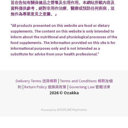
旨在告知有關保健品之營養及生理作用。本網站所載內容及
資料僅供參考，絕對非用作治療、醫療或預防任何疾病，並
無作為專業意見之意圖。』
“All products presented on this website are food or dietary
supplements. The content on this website is only intended to
inform about the nutritional and physiological processes of the
food supplements. The information provided on this site is for
informational purposes only and is not intended as a
substitute for advice from your health professional.”
|
Delivery Terms 送貨條款
Terms and Conditions 條款及細
|
|
則
Return Policy 退換貨政策
Governing Law 管轄法律
2026 © Ozakka
SHOPLINE Payments
Powered by
立即購買