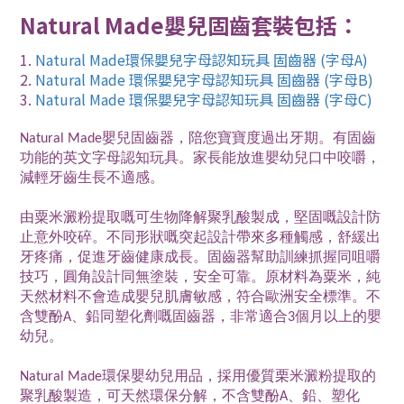
Natural Made嬰兒固齒套裝包括：
1.
Natural Made環保嬰兒字母認知玩具 固齒器 (字母A)
2.
Natural Made 環保嬰兒字母認知玩具 固齒器 (字母B)
3.
Natural Made 環保嬰兒字母認知玩具 固齒器 (字母C)
Natural Made嬰兒固齒器，陪您寶寶度過出牙期。有固齒
功能的英文字母認知玩具。家長能放進嬰幼兒口中咬嚼，
減輕牙齒生長不適感。
由粟米澱粉提取嘅可生物降解聚乳酸製成，堅固嘅設計防
止意外咬碎。不同形狀嘅突起設計帶來多種觸感，舒緩出
牙疼痛，促進牙齒健康成長。固齒器幫助訓練抓握同咀嚼
技巧，圓角設計同無塗裝，安全可靠。原材料為粟米，純
天然材料不會造成嬰兒肌膚敏感，符合歐洲安全標準。不
含雙酚A、鉛同塑化劑嘅固齒器，非常適合3個月以上的嬰
幼兒。
Natural Made環保嬰幼兒用品，採用優質栗米澱粉提取的
聚乳酸製造，可天然環保分解，不含雙酚A、鉛、塑化