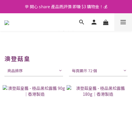
💬 開心 share 產品既評價 即賺 $3 購物金！💰
🚛 購物滿 $400 免運費🤩
🚛 購物滿 $400 免運費🤩
澳登菇皇
商品排序
每頁顯示 72 個