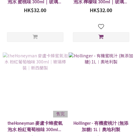
泡水 蜜桃味 300ml｜玻璃樽
泡水 檸檬味 300ml｜玻璃樽
裝｜新西蘭製
HK$32.00
裝｜新西蘭製
HK$32.00
售完
theHoneyman 麥盧卡蜂蜜氣
Hollinger - 有機蜜桃汁 (無添
泡水 粉紅葡萄柚味 300ml｜
加糖) 1L︱奧地利製