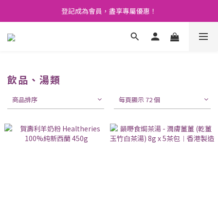
登記成為會員，盡享專屬優惠！
🚛 購物滿 $400 免運費🤩
💬 開心 share 產品既評價 即賺 $3 購物金！💰
🚛 購物滿 $400 免運費🤩
飲品、湯類
商品排序
每頁顯示 72 個