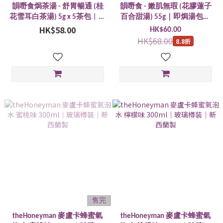
韻嘢食焗茶湯 - 舒胃暢通 (桂
韻嘢食 - 嫩肌無瑕 (花膠蓮子
花雪耳白茶湯) 5g x 5茶包︱香
百合甜湯) 55g｜即焗湯包｜
HK$58.00
港製造
香港製造
HK$60.00
HK$68.00
8.8折
售完
theHoneyman 麥盧卡蜂蜜氣
theHoneyman 麥盧卡蜂蜜氣