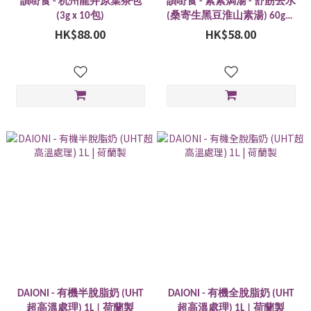
韻嘢食 - 杭州龍井原葉茶包
韻嘢食 - 素素焗湯 - 舒筋去水
(3g x 10包)
(桑寄生黑豆淮山素湯) 60g︱
HK$88.00
素湯︱香港製造
HK$58.00
DAIONI - 有機半脫脂奶 (UHT
DAIONI - 有機全脫脂奶 (UHT
超高溫處理) 1L | 荷蘭製
超高溫處理) 1L | 荷蘭製