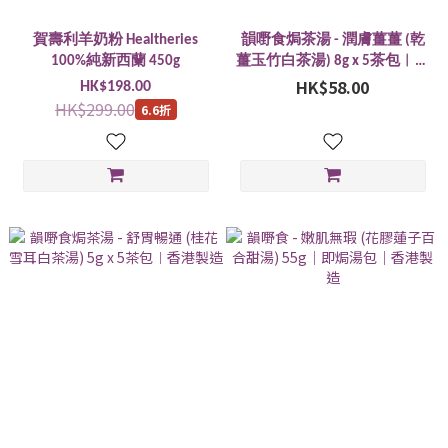
賀壽利羊奶粉 Healtheries
韻嘢食焗茶湯 - 潤膚薑薑 (乾
100%純新西蘭 450g
薑玉竹白茶湯) 8g x 5茶包︱香
HK$58.00
港製造
HK$198.00
HK$299.00
6.6折