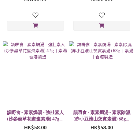
韻嘢食 - 素素焗湯 - 強壯素人
韻嘢食 - 素素焗湯 - 素素除濕
(沙參蟲草花蜜棗素湯) 47g︱
(赤小豆淮山茨實素湯) 68g︱
素湯︱香港製造
HK$58.00
素湯︱香港製造
HK$58.00