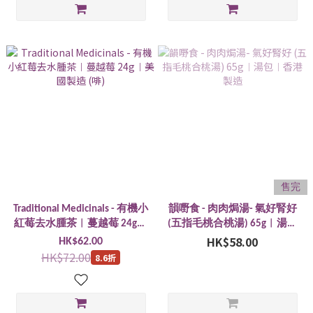
售完
Traditional Medicinals - 有機小
韻嘢食 - 肉肉焗湯- 氣好腎好
紅莓去水腫茶︱蔓越莓 24g︱
(五指毛桃合桃湯) 65g︱湯包
美國製造 (啡)
︱香港製造
HK$58.00
HK$62.00
HK$72.00
8.6折