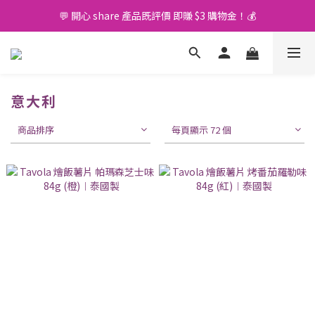
💬 開心 share 產品既評價 即賺 $3 購物金！💰
🚛 購物滿 $400 免運費🤩
🚛 購物滿 $400 免運費🤩
意大利
商品排序
每頁顯示 72 個