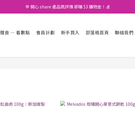
💬 開心 share 產品既評價 即賺 $3 購物金！💰
🚛 購物滿 $400 免運費🤩
🚛 購物滿 $400 免運費🤩
雜食 — 着數點
會員計劃
新手買入
部落格首頁
聯絡我們