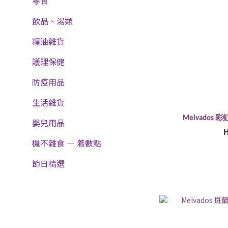
零食
飲品、湯類
糧油雜貨
護理保健
防疫用品
生活雜貨
Melvados
嬰兒用品
機不雜食 — 着數點
節日精選