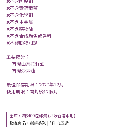
❌不含防腐劑
❌不含素荷爾蒙
❌不含化學劑
❌不含重金屬
❌不含礦物油
❌不含合成顏色或香料
❌不經動物測試
主要成分：
• 有機山茶花籽油
• 有機沙棘油
最佳保存期限︰2027年12月
使用期限︰開封後12個月
全店，滿$400包郵費 (只限香港本地)
指定商品，護膚系列 | 3件 九五折