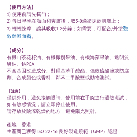
【使用方法】
1) 使用前請先摇勻；
2) 每日早晚在潔面和爽膚後，取5-8滴塗抹於肌膚上；
強
3) 輕輕按摩，讓其吸收1-3分鐘；如需要，可配合/外塗
效保濕面霜
。
【成分】
有機山茶花籽油、有機橄欖果油、有機海藻果油、透明質
酸鈉、鈉PCA
不含基因改造成分、對羥基苯甲酸酯、強效硫酸鹽或防腐
劑、合成顏色或香料、鄰苯二甲酸鹽或動物測試。
【注意】
僅供外用，避免接觸眼睛。使用前在手腕進行過敏測試，
如有敏感情況，請立即停止使用。
請存放於陰涼乾燥的地方，避免陽光照射。
產地：香港
生產商已獲得 ISO 22716 良好製造規範（GMP）認證