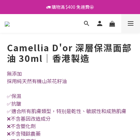
🚛 購物滿 $400 免運費🤩
🚛 購物滿 $400 免運費🤩
登記成為會員，盡享專屬優惠！
💬 開心 share 產品既評價 即賺 $3 購物金！💰
Camellia D'or 深層保濕面部
🚛 購物滿 $400 免運費🤩
油 30ml｜香港製造
無添加
採用純天然有機山茶花籽油
✅保濕
✅抗皺
✅適合所有肌膚類型，特别是乾性、敏感性和成熟肌膚
❌不含基因改造成分
❌不含塑化劑
❌不含殘餘農藥