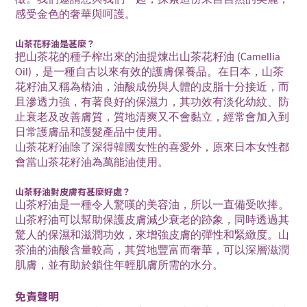
徵。我們邀請您與我們一起，探索這份來自自然的美麗，
感受金色的奢華與呵護。
山茶花籽油是甚麼？
把山茶花的種子榨出來的油提煉出山茶花籽油 (Camellia
Oil)，是一種自古以來有效的護膚保養品。在日本，山茶
花籽油又稱為樁油，油酸成份與人體的皮脂十分接近，而
且滲透力強，有著良好的保濕力，其功效有淡化幼紋、防
止衰老及改善膚質，質地清爽又不會黏立，經常會加入到
日常護膚品和護髮產品中使用。
山茶花籽油除了深得韓國女性的喜愛外，原來日本女性都
會當山茶花籽油為萬能油使用。
山茶籽油對皮膚有甚麼好處？
山茶籽油是一種令人驚嘆的美容油，所以一直備受吹捧。
山茶籽油可以幫助保護皮膚減少衰老的跡象，同時透過其
驚人的保濕和滋潤功效，來增強皮膚的彈性和緊緻度。山
茶油的油酸含量較高，其質地豐富而奢華，可以深層滋潤
肌膚，並有助於鎖住年輕肌膚所需的水分。
免責聲明