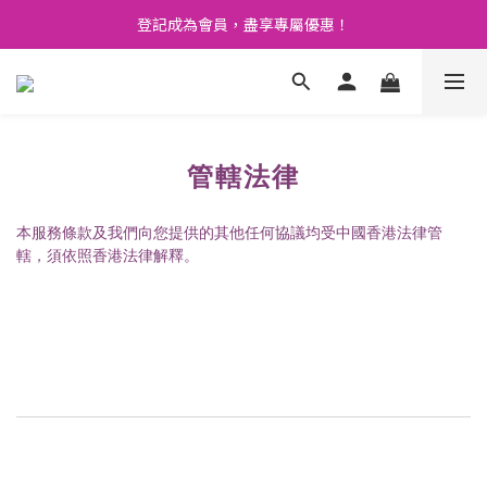
登記成為會員，盡享專屬優惠！
🚛 購物滿 $400 免運費🤩
💬 開心 share 產品既評價 即賺 $3 購物金！💰
🚛 購物滿 $400 免運費🤩
管轄法律
本服務條款及我們向您提供的其他任何協議均受中國香港法律管
轄，須依照香港法律解釋。