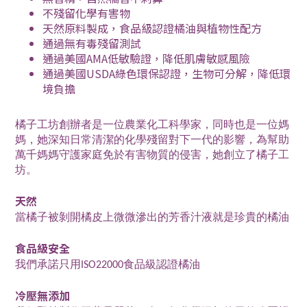
不殘留化學有害物
天然原料製成，食品級認證橘油與植物性配方
通過無有毒殘留測試
通過美國AMA低敏驗證，降低肌膚敏感風險
通過美國USDA綠色環保認證，生物可分解，降低環
境負擔
橘子工坊創辦者是一位農業化工科學家，同時也是一位媽
媽，她深知日常清潔的化學殘留對下一代的影響，為幫助
萬千媽媽守護家庭免於有害物質的侵害，她創立了橘子工
坊。
天然
當橘子被剝開橘皮上微微滲出的芳香汁液就是珍貴的橘油
食品級安全
我們承諾只用ISO22000食品級認證橘油
冷壓無添加