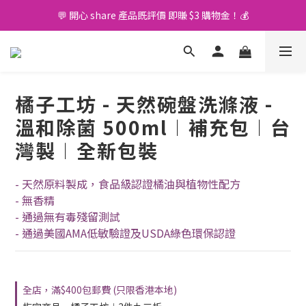
💬 開心 share 產品既評價 即賺 $3 購物金！💰
🚛 購物滿 $400 免運費🤩
🚛 購物滿 $400 免運費🤩
橘子工坊 - 天然碗盤洗滌液 -
溫和除菌 500ml︱補充包︱台
灣製︱全新包裝
- 天然原料製成，食品級認證橘油與植物性配方
- 無香精
- 通過無有毒殘留測試
- 通過美國AMA低敏驗證及USDA綠色環保認證
全店，滿$400包郵費 (只限香港本地)