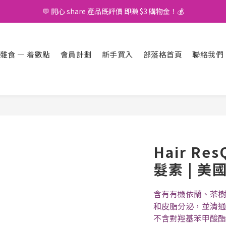
💬 開心 share 產品既評價 即賺 $3 購物金！💰
🚛 購物滿 $400 免運費🤩
🚛 購物滿 $400 免運費🤩
雜食 — 着數點
會員計劃
新手買入
部落格首頁
聯絡我們
Hair R
髮素 | 美
含有有機依蘭、茶樹
和皮脂分泌，並清通
不含對羥基苯甲酸酯