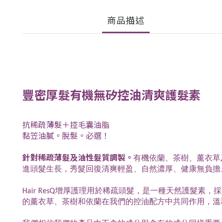
商品描述
豐密厚髮有機無矽控油清爽護髮素
抗稀疏薄髮＋控毛囊油脂
黏笠油膩。脫髮。必選！
針對稀疏薄髮及油性髮質調製。
有機依蘭、茶樹、薰衣草及
進頭髮生長，秀髮回復清爽輕盈、自然濃厚、健康無負擔
Hair ResQ增厚護理用於稀疏頭髮，是一種天然護
的薰衣草、茶樹和依蘭在我們的控油配方中共同作用，溫