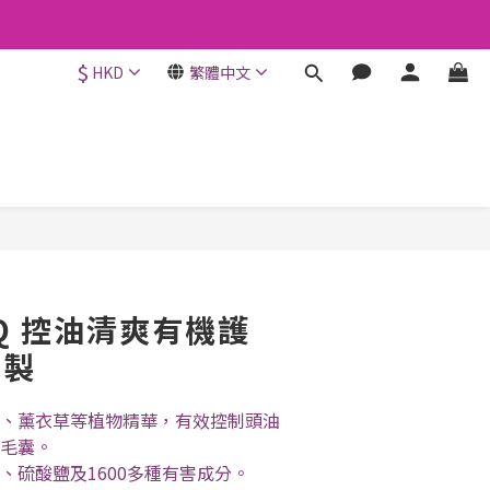
$
HKD
繁體中文
立即購買
esQ 控油清爽有機護
國製
、薰衣草等植物精華，有效控制頭油
毛囊。
、硫酸鹽及1600多種有害成分。