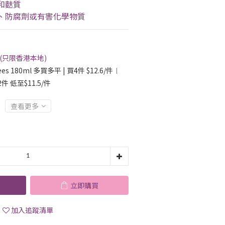
和麩質
劑、防腐劑或有害化學物質
 (只限香港本地)
s 180ml 多買多平 | 買4件 $12.6/件︱
2件 低至$11.5/件
查看更多
立即購買
加入追蹤清單