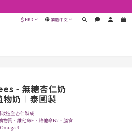
$
HKD
繁體中文
立即購買
rees - 無糖杏仁奶
︱植物奶︱泰國製
基因改造全杏仁製成
等礦物質、維他命E、維他命B2、膳食
ega 3