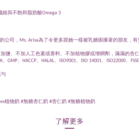
維與不飽和脂肪酸Omega 3
賣的公司，Ms. Arisa為了令更多跟她一樣被乳糖困擾著的朋友，有更
加糖、不加鹽、不加人工色素或香料、不加植物膠或增稠劑，滿滿的杏仁香
、HALAL、ISO9001、ISO 14001、ISO22000、FSSC22000、
搖勻
7degrees植物奶 #無糖杏仁奶 #杏仁奶 #無糖植物奶
了解更多