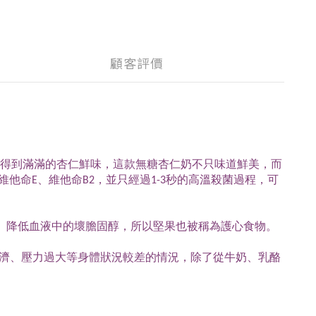
顧客評價
劑，飲得到滿滿的杏仁鮮味，這款無糖杏仁奶不只味道鮮美，而
命E、維他命B2，並只經過1-3秒的高溫殺菌過程，可
性、降低血液中的壞膽固醇，所以堅果也被稱為護心食物。
不濟、壓力過大等身體狀況較差的情況，除了從牛奶、乳酪