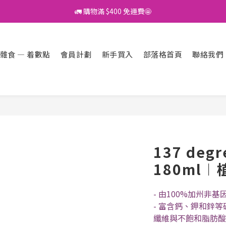
🚛 購物滿 $400 免運費🤩
🚛 購物滿 $400 免運費🤩
登記成為會員，盡享專屬優惠！
雜食 — 着數點
會員計劃
新手買入
部落格首頁
聯絡我們
💬 開心 share 產品既評價 即賺 $3 購物金！💰
🚛 購物滿 $400 免運費🤩
137 deg
180ml
- 由100%加州非
- 富含鈣、鉀和鋅
纖維與不飽和脂肪酸Om