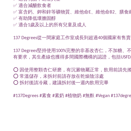
✅ 適合減醣飲食者
✅ 富含鈣、鉀和鋅等礦物質、維他命E、維他命B2、膳食纖
✅ 有助降低壞膽固醇
✅ 適合1歲及以上的所有兒童及成人
137 Degrees從一間家庭工作室成長到超過40個國家有售
137 Degrees堅持使用100%完整的非基改杏仁，不
有要求，其生產線也獲得多間國際機構的認證，包括USFDA、GMP、HACCP
⭕ 因使用整顆杏仁研磨，有沉澱物屬正常，飲用前請先
⭕ 常溫儲存，未拆封前請存放在乾燥陰涼處
⭕ 拆封後請冷藏，建議拆封後一週內飲用完畢
#137Degrees #素食 #素奶 #植物奶 #無麩 #Vegan #13