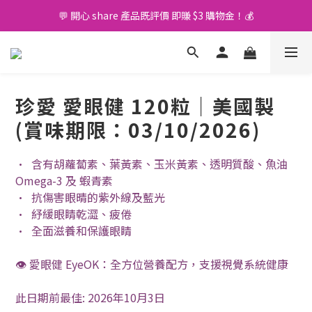
💬 開心 share 產品既評價 即賺 $3 購物金！💰
🚛 購物滿 $400 免運費🤩
🚛 購物滿 $400 免運費🤩
珍愛 愛眼健 120粒｜美國製
(賞味期限：03/10/2026)
•  含有胡蘿蔔素、葉黃素、玉米黃素、透明質酸、魚油
Omega-3 及 蝦青素
•  抗傷害眼晴的紫外線及藍光
•  紓緩眼睛乾澀、疲倦
•  全面滋養和保護眼睛
👁️ 愛眼健 EyeOK：全方位營養配方，支援視覺系統健康
此日期前最佳: 2026年10月3日