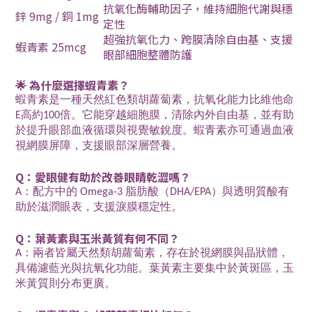
抗氧化酶輔助因子，維持細胞代謝與穩
鋅 9mg / 銅 1mg
定性
超強抗氧化力、跨膜清除自由基、支援
蝦青素 25mcg
眼部細胞整體防護
🌟 為什麼選擇蝦青素？
蝦青素是一種天然紅色類胡蘿蔔素，抗氧化能力比維他命
E高約100倍。它能穿越細胞膜，清除內外自由基，並有助
於提升眼部血液循環與視覺敏銳度。蝦青素亦可通過血液
視網膜屏障，支援眼部深層營養。
Q：愛眼健有助於改善眼睛乾澀嗎？
A：配方中的 Omega-3 脂肪酸（DHA/EPA）與透明質酸有
助於滋潤眼表，支援淚膜穩定性。
Q：葉黃素與玉米黃質有何不同？
A：兩者皆屬天然類胡蘿蔔素，存在於視網膜與晶狀體，
具備濾藍光與抗氧化功能。葉黃素主要集中於黃斑區，玉
米黃質則分布更廣。