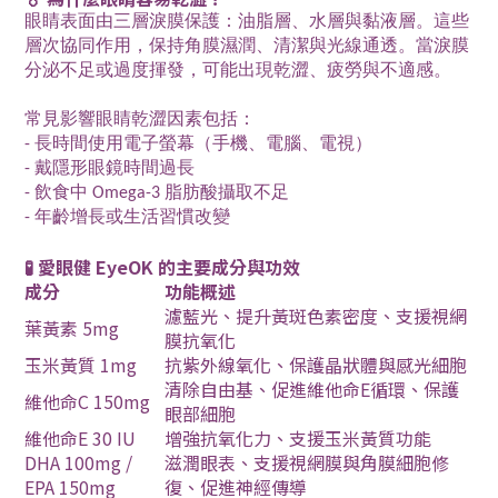
眼睛表面由三層淚膜保護：油脂層、水層與黏液層。這些
層次協同作用，保持角膜濕潤、清潔與光線通透。當淚膜
分泌不足或過度揮發，可能出現乾澀、疲勞與不適感。
常見影響眼睛乾澀因素包括：
- 長時間使用電子螢幕（手機、電腦、電視）
- 戴隱形眼鏡時間過長
- 飲食中 Omega-3 脂肪酸攝取不足
- 年齡增長或生活習慣改變
🧪 愛眼健 EyeOK 的主要成分與功效
成分
功能概述
濾藍光、提升黃斑色素密度、支援視網
葉黃素 5mg
膜抗氧化
玉米黃質 1mg
抗紫外線氧化、保護晶狀體與感光細胞
清除自由基、促進維他命E循環、保護
維他命C 150mg
眼部細胞
維他命E 30 IU
增強抗氧化力、支援玉米黃質功能
DHA 100mg /
滋潤眼表、支援視網膜與角膜細胞修
EPA 150mg
復、促進神經傳導